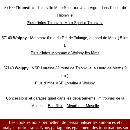
57100
Thionville
: Thionville Moto Sport rue Jean Vigo , dans l'ouest de
Thionville.
Plus d'infos Thionville Moto Sport à Thionville
57140
Woippy
: Motomax 6 rue du Pré de Talange, au nord de Metz ( 5 km
).
Plus d'infos Motomax à Woippy lès Metz
57140
Woippy
: VSP Lorraine 82 route de Thionville, au nord de Metz ( 9
km ).
Plus d'infos VSP Lorraine à Woippy
Concessions et garages quad dans les départements limitrophes de la
Moselle :
Bas Rhin
-
Meurthe et Moselle
Les cookies nous permettent de personnaliser les annonces et d
analyser notre trafic. Nous partageons egalement des informations sur 