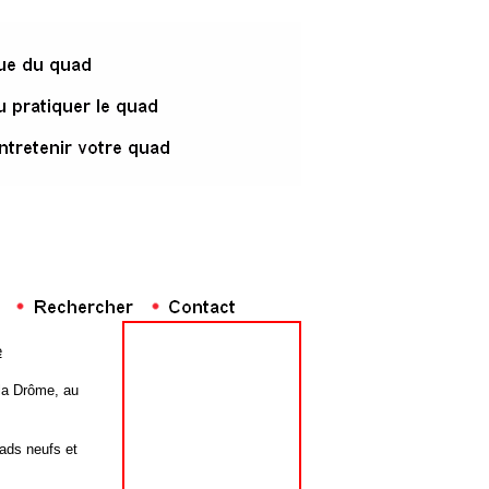
e
la Drôme, au
ads neufs et