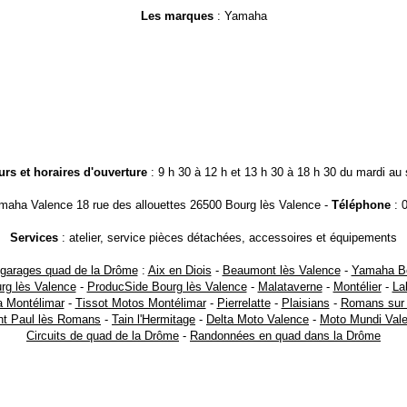
Les marques
: Yamaha
urs et horaires d'ouverture
: 9 h 30 à 12 h et 13 h 30 à 18 h 30 du mardi au
maha Valence 18 rue des allouettes 26500 Bourg lès Valence -
Téléphone
: 0
Services
: atelier, service pièces détachées, accessoires et équipements
 garages quad de la Drôme
:
Aix en Diois
-
Beaumont lès Valence
-
Yamaha Bo
rg lès Valence
-
ProducSide Bourg lès Valence
-
Malataverne
-
Montélier
-
La
 Montélimar
-
Tissot Motos Montélimar
-
Pierrelatte
-
Plaisians
-
Romans sur 
nt Paul lès Romans
-
Tain l'Hermitage
-
Delta Moto Valence
-
Moto Mundi Val
Circuits de quad de la Drôme
-
Randonnées en quad dans la Drôme