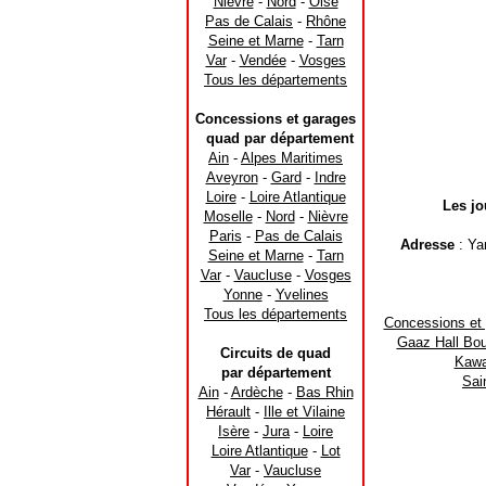
Nièvre
-
Nord
-
Oise
Pas de Calais
-
Rhône
Seine et Marne
-
Tarn
Var
-
Vendée
-
Vosges
Tous les départements
Concessions et garages
quad par département
Ain
-
Alpes Maritimes
Aveyron
-
Gard
-
Indre
Loire
-
Loire Atlantique
Les jo
Moselle
-
Nord
-
Nièvre
Paris
-
Pas de Calais
Adresse
: Ya
Seine et Marne
-
Tarn
Var
-
Vaucluse
-
Vosges
Yonne
-
Yvelines
Tous les départements
Concessions et
Gaaz Hall Bou
Circuits de quad
Kawa
par département
Sai
Ain
-
Ardèche
-
Bas Rhin
Hérault
-
Ille et Vilaine
Isère
-
Jura
-
Loire
Loire Atlantique
-
Lot
Var
-
Vaucluse