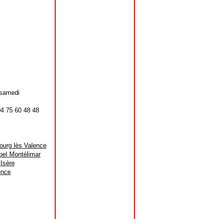
 samedi
4 75 60 48 48
urg lès Valence
bel Montélimar
Isère
ence