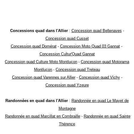
Concessions quad dans l'Allier
:
Concession quad Bellenaves
-
Concession quad Cusset
Concession quad Domérat
-
Concession Moto Quad 03 Gannat
-
Concession Cultur'Quad Gannat
Concession quad Culture Moto Montluçon
-
Concession quad Motorama
Montluçon
-
Concession quad Treteau
Concession quad Varennes sur Allier
-
Concession quad Vichy
-
Concession quad Yzeure
Randonnées en quad dans l'Allier
:
Randonnée en quad Le Mayet de
Montagne
Randonnée en quad Marcillat en Combraille
-
Randonnée en quad Sainte
Thérence