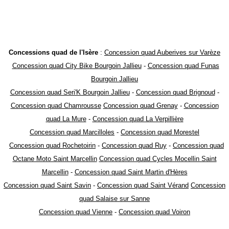
Concessions quad de l'Isère
:
Concession quad Auberives sur Varèze
Concession quad City Bike Bourgoin Jallieu
-
Concession quad Funas
Bourgoin Jallieu
Concession quad Seri'K Bourgoin Jallieu
-
Concession quad Brignoud
-
Concession quad Chamrousse
Concession quad Grenay
-
Concession
quad La Mure
-
Concession quad La Verpillière
Concession quad Marcilloles
-
Concession quad Morestel
Concession quad Rochetoirin
-
Concession quad Ruy
-
Concession quad
Octane Moto Saint Marcellin
Concession quad Cycles Mocellin Saint
Marcellin
-
Concession quad Saint Martin d'Hères
Concession quad Saint Savin
-
Concession quad Saint Vérand
Concession
quad Salaise sur Sanne
Concession quad Vienne
-
Concession quad Voiron