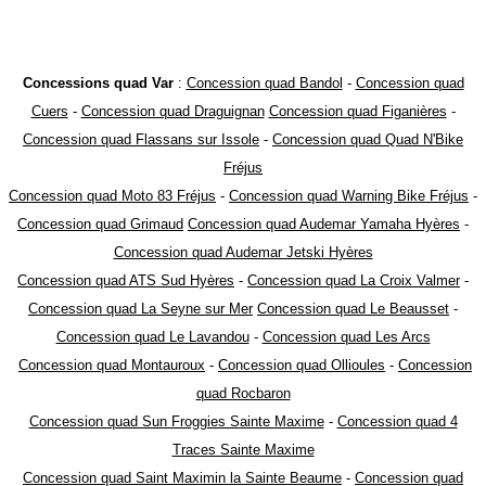
Concessions quad Var
:
Concession quad Bandol
-
Concession quad
Cuers
-
Concession quad Draguignan
Concession quad Figanières
-
Concession quad Flassans sur Issole
-
Concession quad Quad N'Bike
Fréjus
Concession quad Moto 83 Fréjus
-
Concession quad Warning Bike Fréjus
-
Concession quad Grimaud
Concession quad Audemar Yamaha Hyères
-
Concession quad Audemar Jetski Hyères
Concession quad ATS Sud Hyères
-
Concession quad La Croix Valmer
-
Concession quad La Seyne sur Mer
Concession quad Le Beausset
-
Concession quad Le Lavandou
-
Concession quad Les Arcs
Concession quad Montauroux
-
Concession quad Ollioules
-
Concession
quad Rocbaron
Concession quad Sun Froggies Sainte Maxime
-
Concession quad 4
Traces Sainte Maxime
Concession quad Saint Maximin la Sainte Beaume
-
Concession quad