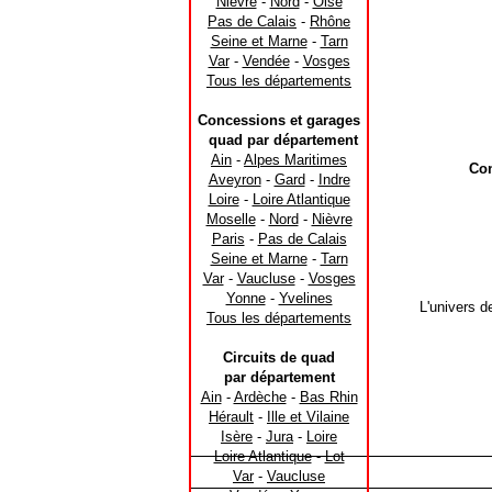
Nièvre
-
Nord
-
Oise
Pas de Calais
-
Rhône
Seine et Marne
-
Tarn
Var
-
Vendée
-
Vosges
Tous les départements
Concessions et garages
quad par département
Ain
-
Alpes Maritimes
Con
Aveyron
-
Gard
-
Indre
Loire
-
Loire Atlantique
Moselle
-
Nord
-
Nièvre
Paris
-
Pas de Calais
Seine et Marne
-
Tarn
Var
-
Vaucluse
-
Vosges
Yonne
-
Yvelines
L'univers d
Tous les départements
Circuits de quad
par département
Ain
-
Ardèche
-
Bas Rhin
Hérault
-
Ille et Vilaine
Isère
-
Jura
-
Loire
Loire Atlantique
-
Lot
Var
-
Vaucluse