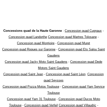
Concessions quad de la Haute Garonne
:
Concession quad Cugnaux
-
Concession quad Landorthe
Concession quad Martres Tolosane
-
Concession quad Montjoire
-
Concession quad Muret
Concession quad Roques sur Garonne
-
Concession quad Ets Salou Saint
Gaudens
Concession quad Jacky Moto Saint Gaudens
-
Concession quad Dede
Motors Saint Gaudens
Concession quad Saint Jean
-
Concession quad Saint Léon
Concession
quad Seysses
Concession quad Pozza Motos Toulouse
-
Concession quad Yam Service
Toulouse
Concession quad Yam 31 Toulouse
-
Concession quad Ducos Moto
Toulouse
-
Concession quad Verfeil
Concession quad Villaudric
-