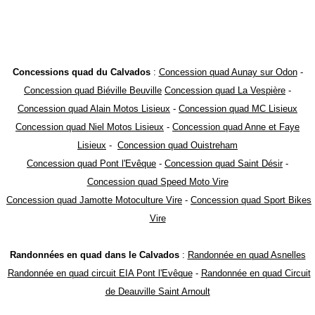
Concessions quad du Calvados
:
Concession quad Aunay sur Odon
-
Concession quad Biéville Beuville
Concession quad La Vespière
-
Concession quad Alain Motos Lisieux
-
Concession quad MC Lisieux
Concession quad Niel Motos Lisieux
-
Concession quad Anne et Faye
Lisieux
-
Concession quad Ouistreham
Concession quad Pont l'Evêque
-
Concession quad Saint Désir
-
Concession quad Speed Moto Vire
Concession quad Jamotte Motoculture Vire
-
Concession quad Sport Bikes
Vire
Randonnées en quad dans le Calvados
:
Randonnée en quad Asnelles
Randonnée en quad circuit EIA Pont l'Evêque
-
Randonnée en quad Circuit
de Deauville Saint Arnoult