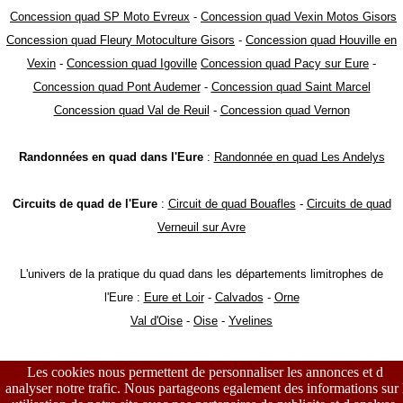
Concession quad SP Moto Evreux
-
Concession quad Vexin Motos Gisors
Concession quad Fleury Motoculture Gisors
-
Concession quad Houville en
Vexin
-
Concession quad Igoville
Concession quad Pacy sur Eure
-
Concession quad Pont Audemer
-
Concession quad Saint Marcel
Concession quad Val de Reuil
-
Concession quad Vernon
Randonnées en quad dans l'Eure
:
Randonnée en quad Les Andelys
Circuits de quad de l'Eure
:
Circuit de quad Bouafles
-
Circuits de quad
Verneuil sur Avre
L'univers de la pratique du quad dans les départements limitrophes de
l'Eure :
Eure et Loir
-
Calvados
-
Orne
Val d'Oise
-
Oise
-
Yvelines
Les cookies nous permettent de personnaliser les annonces et d
analyser notre trafic. Nous partageons egalement des informations sur 