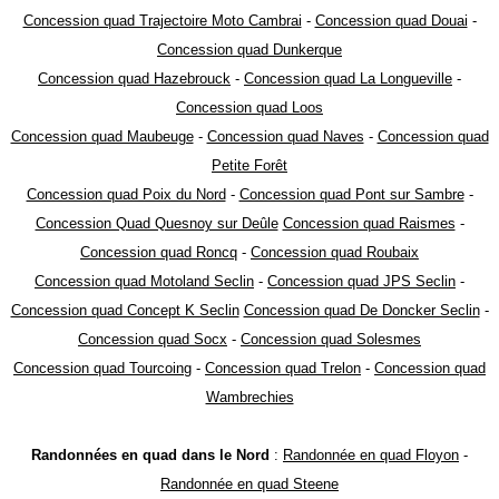
Concession quad Trajectoire Moto Cambrai
-
Concession quad Douai
-
Concession quad Dunkerque
Concession quad Hazebrouck
-
Concession quad La Longueville
-
Concession quad Loos
Concession quad Maubeuge
-
Concession quad Naves
-
Concession quad
Petite Forêt
Concession quad Poix du Nord
-
Concession quad Pont sur Sambre
-
Concession Quad Quesnoy sur Deûle
Concession quad Raismes
-
Concession quad Roncq
-
Concession quad Roubaix
Concession quad Motoland Seclin
-
Concession quad JPS Seclin
-
Concession quad Concept K Seclin
Concession quad De Doncker Seclin
-
Concession quad Socx
-
Concession quad Solesmes
Concession quad Tourcoing
-
Concession quad Trelon
-
Concession quad
Wambrechies
Randonnées en quad dans le Nord
:
Randonnée en quad Floyon
-
Randonnée en quad Steene