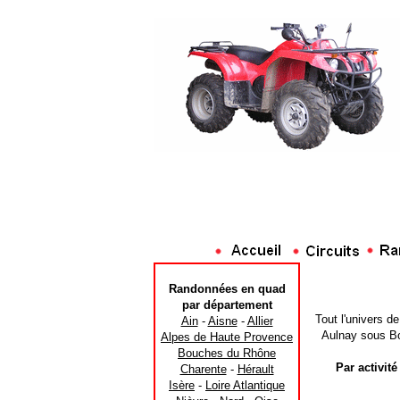
Randonnées en quad
par département
Tout l'univers d
Ain
-
Aisne
-
Allier
Aulnay sous Boi
Alpes de Haute Provence
Bouches du Rhône
Par activité
Charente
-
Hérault
Isère
-
Loire Atlantique