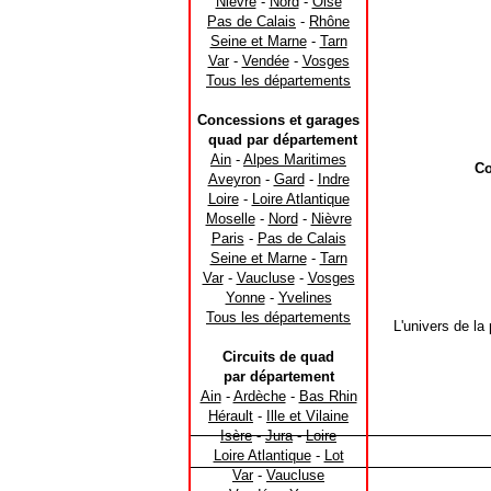
Nièvre
-
Nord
-
Oise
Pas de Calais
-
Rhône
Seine et Marne
-
Tarn
Var
-
Vendée
-
Vosges
Tous les départements
Concessions et garages
quad par département
Ain
-
Alpes Maritimes
Co
Aveyron
-
Gard
-
Indre
Loire
-
Loire Atlantique
Moselle
-
Nord
-
Nièvre
Paris
-
Pas de Calais
Seine et Marne
-
Tarn
Var
-
Vaucluse
-
Vosges
Yonne
-
Yvelines
Tous les départements
L'univers de la
Circuits de quad
par département
Ain
-
Ardèche
-
Bas Rhin
Hérault
-
Ille et Vilaine
Isère
-
Jura
-
Loire
Loire Atlantique
-
Lot
Var
-
Vaucluse