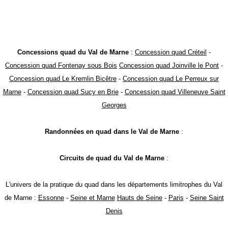
Concessions quad du Val de Marne
:
Concession quad Créteil
-
Concession quad Fontenay sous Bois
Concession quad Joinville le Pont
-
Concession quad Le Kremlin Bicêtre
-
Concession quad Le Perreux sur
Marne
-
Concession quad Sucy en Brie
-
Concession quad Villeneuve Saint
Georges
Randonnées en quad dans le Val de Marne
:
Circuits de quad du Val de Marne
:
L'univers de la pratique du quad dans les départements limitrophes du Val
de Marne :
Essonne
-
Seine et Marne
Hauts de Seine
-
Paris
-
Seine Saint
Denis